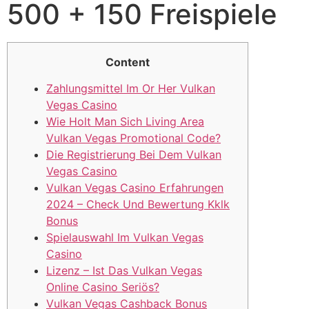
500 + 150 Freispiele
Content
Zahlungsmittel Im Or Her Vulkan
Vegas Casino
Wie Holt Man Sich Living Area
Vulkan Vegas Promotional Code?
Die Registrierung Bei Dem Vulkan
Vegas Casino
Vulkan Vegas Casino Erfahrungen
2024 – Check Und Bewertung Kklk
Bonus
Spielauswahl Im Vulkan Vegas
Casino
Lizenz – Ist Das Vulkan Vegas
Online Casino Seriös?
Vulkan Vegas Cashback Bonus