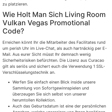
zu platzieren.
Wie Holt Man Sich Living Room
Vulkan Vegas Promotional
Code?
Erreichen könnt Ihr die Mitarbeiter des Facilitates rund
um perish Uhr im Live-Chat, als auch hartnäckig per E-
Mail. Aus eurer Sicht müsst Ihr demnach wenig
Sicherheitsrisiken befürchten. Die Lizenz aus Curacao
gilt als seriös und sichert euch die Verwendung 1 SSL-
Verschlüsselungstechnik an.
Werfen Sie einfach einen Blick inside unsere
Sammlung von Sofortgewinnspielen und
überzeugen Sie sich selbst von unserer
herumtollen Kollektion.
Auch das Geburtsdatum ist eine der persönlichen
Angaben, welche unsereiner von Ihnen benötigen.