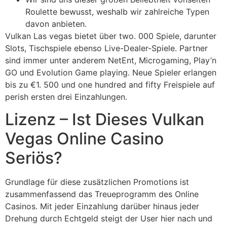
Roulette bewusst, weshalb wir zahlreiche Typen
davon anbieten.
Vulkan Las vegas bietet über two. 000 Spiele, darunter
Slots, Tischspiele ebenso Live-Dealer-Spiele. Partner
sind immer unter anderem NetEnt, Microgaming, Play’n
GO und Evolution Game playing. Neue Spieler erlangen
bis zu €1. 500 und one hundred and fifty Freispiele auf
perish ersten drei Einzahlungen.
Lizenz – Ist Dieses Vulkan
Vegas Online Casino
Seriös?
Grundlage für diese zusätzlichen Promotions ist
zusammenfassend das Treueprogramm des Online
Casinos. Mit jeder Einzahlung darüber hinaus jeder
Drehung durch Echtgeld steigt der User hier nach und