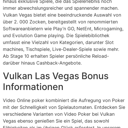
hinaus exklusive Spiele, die das Spielerlebnis noch
immer abwechslungsreicher und spannender machen.
Vulkan Vegas bietet eine beeindruckende Auswahl von
über 2. 000 Zocken, bereitgestellt von renommierten
Softwareanbietern wie Play’n GO, NetEnt, Microgaming,
und Evolution Game playing. Die Spielebibliothek
umfasst eine Vielzahl von Kategorien, darunter Slot
machines, Tischspiele, Live-Dealer-Spiele sowie mehr.
Ab Stage 10 erhalten Spieler persönliche Reload-
darüber hinaus Cashback-Angebote.
Vulkan Las Vegas Bonus
Informationen
Video Online poker kombiniert die Aufregung von Poker
mit der Schnelligkeit von Spielautomaten. Entdecken Sie
verschiedene Varianten von Video Poker bei Vulkan
Vegas ebenso genießen Sie ein Spiel, das sowohl
Fähigkeiten als im übrigen Glück erfordert. In unserem