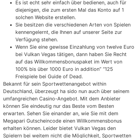
Es ist echt sehr einfach über bedienen, auch für
diejenigen, die zum ersten Mal das Konto auf 1
solchen Website erstellen.
Sie besitzen die verschiedenen Arten von Spielen
kennengelernt, die Ihnen auf unserer Seite zur
Verfügung stehen.
Wenn Sie eine gewisse Einzahlung von twelve Euro
bei Vulkan Vegas tätigen, dann haben Sie Recht
auf das Willkommensbonuspaket im Wert von
100% bis über 1000 Euro in addition” “125
Freispiele bei Guide of Dead.
Bekannt für sein Sportwettenangebot within
Deutschland, überzeugt ha sido nun auch über seinem
umfangreichen Casino-Angebot. Mit dem Anbieter
können Sie eindeutig nur das Beste vom Besten
erwarten. Sehen Sie einander an, wie Sie mit dem
Megapari Gutscheincode einen Willkommensbonus
erhalten können. Leider bietet Vulkan Vegas den
Spielern bei weitem nicht die Möglichkeit, Sportwetten