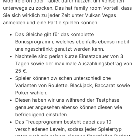
Mobiltelefon oder Tablet dafür nutzen, um vonseiten
unterwegs zu zocken. Das hat family room Vorteil, dass
Sie sich wirklich zu jeder Zeit unter Vulkan Vegas
anmelden und eine Partie spielen können.
Das Gleiche gilt für das komplette
Bonusprogramm, welches ebenfalls ebenso mobil
uneingeschränkt genutzt werden kann.
Nachteile sind perish kurze Einsatzdauer von 3
Tagen sowie der maximale Auszahlungsbetrag von
25 €.
Spieler können zwischen unterschiedliche
Varianten von Roulette, Blackjack, Baccarat sowie
Poker wählen.
Diesen haben wir uns während der Testphase
genauer angesehen ebenso können diesen wie
befriedigend einstufen.
Das Treueprogramm besteht dabei aus 10
verschiedenen Leveln, sodass jeder Spielertyp