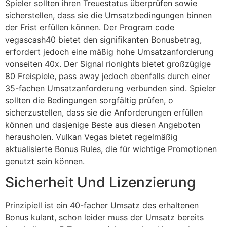
Spieler sollten ihren Treuestatus überprüfen sowie
sicherstellen, dass sie die Umsatzbedingungen binnen
der Frist erfüllen können. Der Program code
vegascash40 bietet den signifikanten Bonusbetrag,
erfordert jedoch eine mäßig hohe Umsatzanforderung
vonseiten 40x. Der Signal rionights bietet großzügige
80 Freispiele, pass away jedoch ebenfalls durch einer
35-fachen Umsatzanforderung verbunden sind. Spieler
sollten die Bedingungen sorgfältig prüfen, o
sicherzustellen, dass sie die Anforderungen erfüllen
können und dasjenige Beste aus diesen Angeboten
herausholen. Vulkan Vegas bietet regelmäßig
aktualisierte Bonus Rules, die für wichtige Promotionen
genutzt sein können.
Sicherheit Und Lizenzierung
Prinzipiell ist ein 40-facher Umsatz des erhaltenen
Bonus kulant, schon leider muss der Umsatz bereits