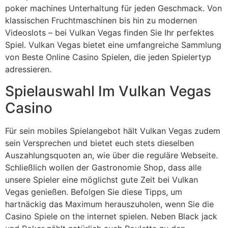
poker machines Unterhaltung für jeden Geschmack. Von
klassischen Fruchtmaschinen bis hin zu modernen
Videoslots – bei Vulkan Vegas finden Sie Ihr perfektes
Spiel. Vulkan Vegas bietet eine umfangreiche Sammlung
von Beste Online Casino Spielen, die jeden Spielertyp
adressieren.
Spielauswahl Im Vulkan Vegas
Casino
Für sein mobiles Spielangebot hält Vulkan Vegas zudem
sein Versprechen und bietet euch stets dieselben
Auszahlungsquoten an, wie über die reguläre Webseite.
Schließlich wollen der Gastronomie Shop, dass alle
unsere Spieler eine möglichst gute Zeit bei Vulkan
Vegas genießen. Befolgen Sie diese Tipps, um
hartnäckig das Maximum herauszuholen, wenn Sie die
Casino Spiele on the internet spielen. Neben Black jack