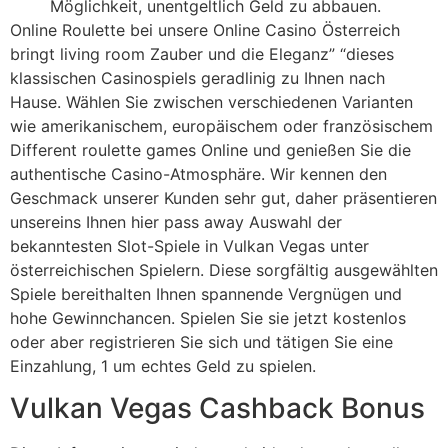
Möglichkeit, unentgeltlich Geld zu abbauen.
Online Roulette bei unsere Online Casino Österreich
bringt living room Zauber und die Eleganz” “dieses
klassischen Casinospiels geradlinig zu Ihnen nach
Hause. Wählen Sie zwischen verschiedenen Varianten
wie amerikanischem, europäischem oder französischem
Different roulette games Online und genießen Sie die
authentische Casino-Atmosphäre. Wir kennen den
Geschmack unserer Kunden sehr gut, daher präsentieren
unsereins Ihnen hier pass away Auswahl der
bekanntesten Slot-Spiele in Vulkan Vegas unter
österreichischen Spielern. Diese sorgfältig ausgewählten
Spiele bereithalten Ihnen spannende Vergnügen und
hohe Gewinnchancen. Spielen Sie sie jetzt kostenlos
oder aber registrieren Sie sich und tätigen Sie eine
Einzahlung, 1 um echtes Geld zu spielen.
Vulkan Vegas Cashback Bonus