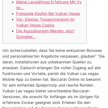
Meine Langjährige Erfahrung Mit Vv
Ist…
Freispiele Kaufen Bei Vulkan Vegas
Vip- Ebenso Treueprogramm Im
Vulkan Vegas Casino
Die Auszahlungen Werden Jetzt
Schneller…
Um sicherzustellen, dass Sie keine exklusiven Bonusse
und personalisierten Angebote verpassen, glauben” “Sie
daran, Installationen aus unbekannten Quellen zu
erlauben. Dadurch erlangen Sie vollen Zugang auf alle
Funktionen und Vorteile, perish die Vulkan Las vegas
Mobile App zu bieten hat. Baccarat Online ist bekannt
für sein einfaches Spielprinzip und rasche Runden.
Vulkan Las vegas bietet verschiedene Baccarat-
Versionen, die sowohl für Anfänger als im übrigen für
erfahrene Zocker geeignet sind. Erleben Sie den