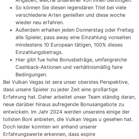
So können Sie diesen legendären Titel bei viele
verschiedene Arten genießen und diese woche
wieder neu erfahren.
Außerdem erhalten jeden Donnerstag oder Freitag
alle Spieler, pass away eine Einzahlung vonseiten
mindestens 10 European tätigen, 100% dieses
Einzahlungsbetrags.
Hier gibt fue hohe Bonusbeträge, umfangreiche
Cashback-Aktionen und verhältnismäßig faire
Bedingungen.
Bei Vulkan Vegas ist sera unser oberstes Perspektive,
dass unsere Spieler zu jeder Zeit eine großartige
Erfahrung hat. Daher arbeitet unser Team ständig daran,
neue darüber hinaus aufregende Bonusangebote zu
entwickeln. Im Jahr 2024 werden unsereins einige der
tollsten Boni anbieten, die Vulkan Vegas u gesehen hat.
Doch leider konnten wir anhand unserer
Erfahrungswerte erkennen, dass expire