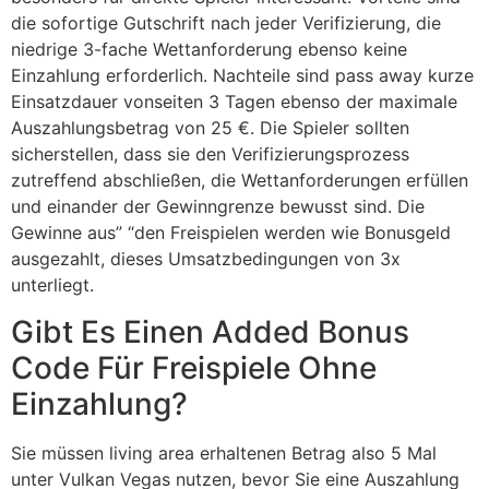
die sofortige Gutschrift nach jeder Verifizierung, die
niedrige 3-fache Wettanforderung ebenso keine
Einzahlung erforderlich. Nachteile sind pass away kurze
Einsatzdauer vonseiten 3 Tagen ebenso der maximale
Auszahlungsbetrag von 25 €. Die Spieler sollten
sicherstellen, dass sie den Verifizierungsprozess
zutreffend abschließen, die Wettanforderungen erfüllen
und einander der Gewinngrenze bewusst sind. Die
Gewinne aus” “den Freispielen werden wie Bonusgeld
ausgezahlt, dieses Umsatzbedingungen von 3x
unterliegt.
Gibt Es Einen Added Bonus
Code Für Freispiele Ohne
Einzahlung?
Sie müssen living area erhaltenen Betrag also 5 Mal
unter Vulkan Vegas nutzen, bevor Sie eine Auszahlung