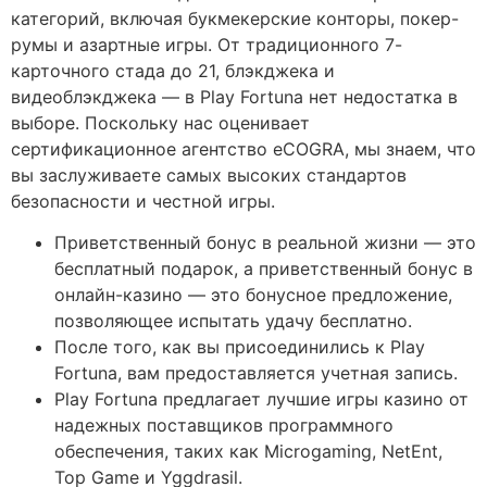
категорий, включая букмекерские конторы, покер-
румы и азартные игры. От традиционного 7-
карточного стада до 21, блэкджека и
видеоблэкджека — в Play Fortuna нет недостатка в
выборе. Поскольку нас оценивает
сертификационное агентство eCOGRA, мы знаем, что
вы заслуживаете самых высоких стандартов
безопасности и честной игры.
Приветственный бонус в реальной жизни — это
бесплатный подарок, а приветственный бонус в
онлайн-казино — это бонусное предложение,
позволяющее испытать удачу бесплатно.
После того, как вы присоединились к Play
Fortuna, вам предоставляется учетная запись.
Play Fortuna предлагает лучшие игры казино от
надежных поставщиков программного
обеспечения, таких как Microgaming, NetEnt,
Top Game и Yggdrasil.