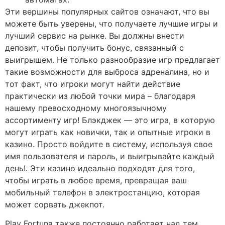
Эти вершины популярных сайтов означают, что вы
можете быть уверены, что получаете лучшие игры и
лучший сервис на рынке. Вы должны внести
депозит, чтобы получить бонус, связанный с
выигрышем. Не только разнообразие игр предлагает
такие возможности для выброса адреналина, но и
тот факт, что игроки могут найти действие
практически из любой точки мира – благодаря
нашему превосходному многоязычному
ассортименту игр! Блэкджек — это игра, в которую
могут играть как новички, так и опытные игроки в
казино. Просто войдите в систему, используя свое
имя пользователя и пароль, и выигрывайте каждый
день!. Эти казино идеально подходят для того,
чтобы играть в любое время, превращая ваш
мобильный телефон в электростанцию, которая
может сорвать джекпот.
Play Fortuna также постоянно работает над тем,