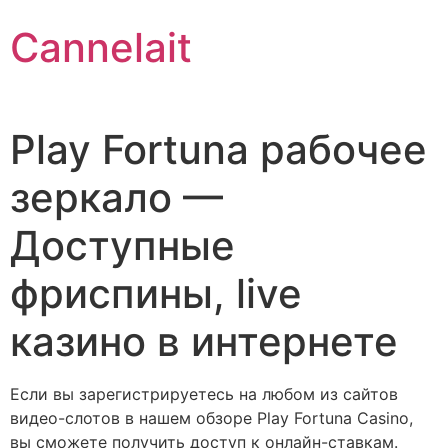
Skip
Cannelait
to
content
Play Fortuna рабочее
зеркало —
Доступные
фриспины, live
казино в интернете
Если вы зарегистрируетесь на любом из сайтов
видео-слотов в нашем обзоре Play Fortuna Casino,
вы сможете получить доступ к онлайн-ставкам.