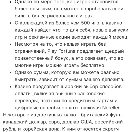
Однако по мере того, как игрок становится
более опытным, он сможет попробовать свои
силы в более рискованных играх.
С коллекцией из более чем 500 игр, в казино
каждый найдет что-то для себя, новые выпуски
игр и рекламные акции выходят каждый месяц.
Несмотря на то, что нельзя играть без
ограничений, Play Fortuna предлагает щедрый
приветственный бонус, а это означает, что во
многие игры можно играть бесплатно.
Однако сумма, которую вы можете реально
выиграть, зависит от суммы вашего депозита.
Казино предлагает широкий выбор способов
оплаты, включая обычные банковские
переводы, платежи по кредитным картам и
цифровые способы оплаты, включая Neteller.
Некоторые из доступных валют: британский фунт,
канадский доллар, евро, доллар США, российский
рубль и корейская вона. К ним относятся скретч-