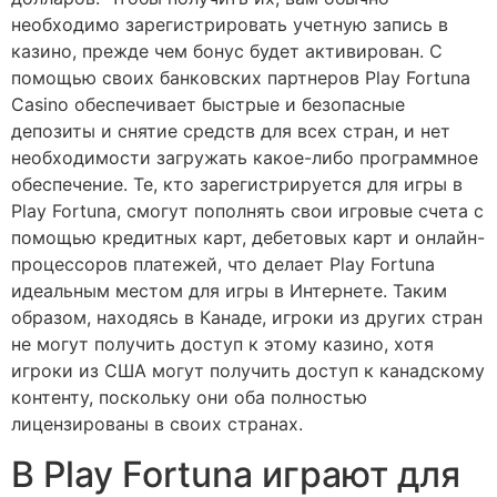
необходимо зарегистрировать учетную запись в
казино, прежде чем бонус будет активирован. С
помощью своих банковских партнеров Play Fortuna
Casino обеспечивает быстрые и безопасные
депозиты и снятие средств для всех стран, и нет
необходимости загружать какое-либо программное
обеспечение. Те, кто зарегистрируется для игры в
Play Fortuna, смогут пополнять свои игровые счета с
помощью кредитных карт, дебетовых карт и онлайн-
процессоров платежей, что делает Play Fortuna
идеальным местом для игры в Интернете. Таким
образом, находясь в Канаде, игроки из других стран
не могут получить доступ к этому казино, хотя
игроки из США могут получить доступ к канадскому
контенту, поскольку они оба полностью
лицензированы в своих странах.
В Play Fortuna играют для