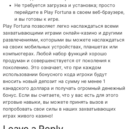
Не требуется загрузка и установка; просто
перейдите в Play Fortuna в своем веб-браузере,
и вы готовы к игре.
Play Fortuna позволяет легко наслаждаться всеми
захватывающими играми онлайн-казино и другими
развлечениями, которыми вы можете наслаждаться
на своих мобильных устройствах, планшетах или
компьютерах. Любой набор функций хорошо
продуман и совершенствуется от поколения к
поколению. Это означает, что при каждом
использовании бонусного кода игроки будут
вносить новый депозит на сумму не менее 1
канадского доллара и получать огромный денежный
бонус. Если вы считаете, что у вас есть для этого
игровые навыки, вы можете принять вызов и
попробовать свои силы в наших захватывающих
играх живого казино!
Leave a Reply