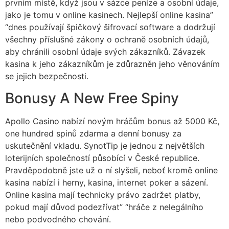
prvním místě, když jsou v sázce peníze a osobní údaje,
jako je tomu v online kasinech. Nejlepší online kasina”
“dnes používají špičkový šifrovací software a dodržují
všechny příslušné zákony o ochraně osobních údajů,
aby chránili osobní údaje svých zákazníků. Závazek
kasina k jeho zákazníkům je zdůrazněn jeho věnováním
se jejich bezpečnosti.
Bonusy A New Free Spiny
Apollo Casino nabízí novým hráčům bonus až 5000 Kč,
one hundred spinů zdarma a denní bonusy za
uskutečnění vkladu. SynotTip je jednou z největších
loterijních společností působící v České republice.
Pravděpodobně jste už o ní slyšeli, neboť kromě online
kasina nabízí i herny, kasina, internet poker a sázení.
Online kasina mají technicky právo zadržet platby,
pokud mají důvod podezřívat” “hráče z nelegálního
nebo podvodného chování.