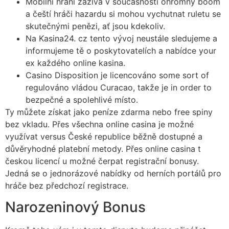
Mobilní hraní zažívá v současnosti ohromný boom
a čeští hráči hazardu si mohou vychutnat ruletu se
skutečnými penězi, ať jsou kdekoliv.
Na Kasina24. cz tento vývoj neustále sledujeme a
informujeme tě o poskytovatelích a nabídce your
ex každého online kasina.
Casino Disposition je licencováno some sort of
regulováno vládou Curacao, takže je in order to
bezpečné a spolehlivé místo.
Ty můžete získat jako peníze zdarma nebo free spiny
bez vkladu. Přes všechna online casina je možné
využívat versus České republice běžně dostupné a
důvěryhodné platební metody. Přes online casina t
českou licencí u možné čerpat registrační bonusy.
Jedná se o jednorázové nabídky od herních portálů pro
hráče bez předchozí registrace.
Narozeninový Bonus