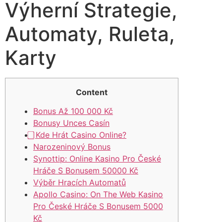
Výherní Strategie,
Automaty, Ruleta,
Karty
Content
Bonus Až 100 000 Kč
Bonusy Unces Casín
⃣ Kde Hrát Casino Online?
Narozeninový Bonus
Synottip: Online Kasino Pro České
Hráče S Bonusem 50000 Kč
Výběr Hracích Automatů
Apollo Casino: On The Web Kasino
Pro České Hráče S Bonusem 5000
Kč