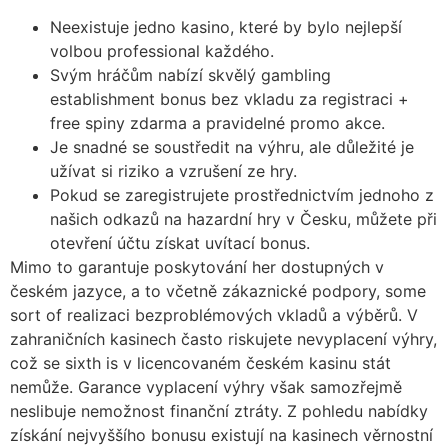
Neexistuje jedno kasino, které by bylo nejlepší
volbou professional každého.
Svým hráčům nabízí skvělý gambling
establishment bonus bez vkladu za registraci +
free spiny zdarma a pravidelné promo akce.
Je snadné se soustředit na výhru, ale důležité je
užívat si riziko a vzrušení ze hry.
Pokud se zaregistrujete prostřednictvím jednoho z
našich odkazů na hazardní hry v Česku, můžete při
otevření účtu získat uvítací bonus.
Mimo to garantuje poskytování her dostupných v
českém jazyce, a to včetně zákaznické podpory, some
sort of realizaci bezproblémových vkladů a výběrů. V
zahraničních kasinech často riskujete nevyplacení výhry,
což se sixth is v licencovaném českém kasinu stát
nemůže. Garance vyplacení výhry však samozřejmě
neslibuje nemožnost finanční ztráty. Z pohledu nabídky
získání nejvyššího bonusu existují na kasinech věrnostní