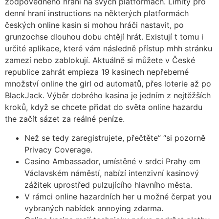
zodpovědného hraní na svých platformách. Limity pro
denní hraní instructions na některých platformách
českých online kasin si mohou hráči nastavit, po
grunzochse dlouhou dobu chtějí hrát. Existují t tomu i
určité aplikace, které vám následně přístup mhh stránku
zamezí nebo zablokují. Aktuálně si můžete v České
republice zahrát empieza 19 kasinech nepřeberné
množství online the girl od automatů, přes loterie až po
BlackJack. Výběr dobrého kasina je jedním z nejtěžších
kroků, když se chcete přidat do světa online hazardu
the začít sázet za reálné peníze.
Než se tedy zaregistrujete, přečtěte” “si pozorně
Privacy Coverage.
Casino Ambassador, umístěné v srdci Prahy em
Václavském náměstí, nabízí intenzivní kasinový
zážitek uprostřed pulzujícího hlavního města.
V rámci online hazardních her u možné čerpat you
vybraných nabídek annoying zdarma.