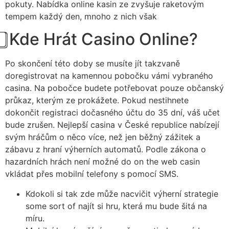
pokuty. Nabídka online kasin ze zvyšuje raketovým
tempem každý den, mnoho z nich však
⃣ Kde Hrát Casino Online?
Po skončení této doby se musíte jít takzvaně
doregistrovat na kamennou pobočku vámi vybraného
casina. Na pobočce budete potřebovat pouze občanský
průkaz, kterým ze prokážete. Pokud nestihnete
dokončit registraci dočasného účtu do 35 dní, váš učet
bude zrušen. Nejlepší casina v České republice nabízejí
svým hráčům o něco více, než jen běžný zážitek a
zábavu z hraní výherních automatů. Podle zákona o
hazardních hrách není možné do on the web casin
vkládat přes mobilní telefony s pomocí SMS.
Kdokoli si tak zde může nacvičit výherní strategie
some sort of najít si hru, která mu bude šitá na
míru.