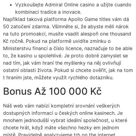
Vyzkoušejte Admiral Online casino a užijte cuando
kombinaci tradice a inovace.
Například taková platforma Apollo Game titles vám dá
50 zatočení zdarma. Všimněte si, že abyste měli nárok
na tuto promoakci, musíte vsadit alespoň one thousand
Kč ročně. Pokud na platformě uvidíte zmínku o
Ministerstvu financí a číslo licence, naznačuje to be able
to, že kasino u spolehlivé. Je proto dobré zamyslet se
nad tím, jak vám hraní the myšlenky na něj ovlivňují
ostatní oblasti života. Pokud si chcete ověřit, jak na tom
t hraním jste, můžete využít rychlého dotazníku.
Bonus Až 100 000 Kč
Náš web vám nabízí kompletní srovnání veškerých
dostupných informací u českých online kasinech. Je
mnohem jednodušší vybrat ideální společnost, u které
chcete hrát, když máte všechno hezky em jednom
místě. Pravidelně analyzujeme trh on the internet