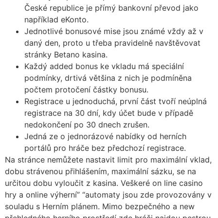
České republice je přímý bankovní převod jako
například eKonto.
Jednotlivé bonusové mise jsou známé vždy až v
daný den, proto u třeba pravidelně navštěvovat
stránky Betano kasina.
Každý added bonus ke vkladu má speciální
podmínky, drtivá většina z nich je podmíněna
počtem protočení částky bonusu.
Registrace u jednoduchá, první část tvoří neúplná
registrace na 30 dní, kdy účet bude v případě
nedokončení po 30 dnech zrušen.
Jedná ze o jednorázové nabídky od herních
portálů pro hráče bez předchozí registrace.
Na stránce nemůžete nastavit limit pro maximální vklad,
dobu strávenou přihlášením, maximální sázku, se na
určitou dobu vyloučit z kasina. Veškeré on line casino
hry a online výherní” “automaty jsou zde provozovány v
souladu s Herním plánem. Mimo bezpečného a new