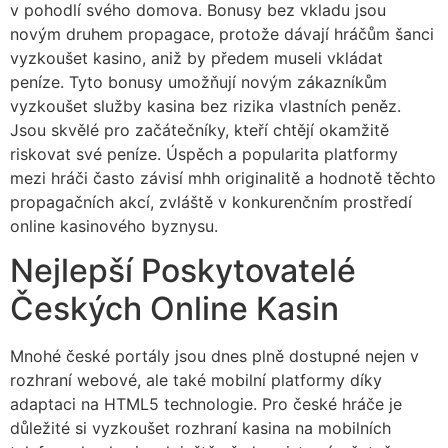
v pohodlí svého domova. Bonusy bez vkladu jsou
novým druhem propagace, protože dávají hráčům šanci
vyzkoušet kasino, aniž by předem museli vkládat
peníze. Tyto bonusy umožňují novým zákazníkům
vyzkoušet služby kasina bez rizika vlastních peněz.
Jsou skvělé pro začátečníky, kteří chtějí okamžitě
riskovat své peníze. Úspěch a popularita platformy
mezi hráči často závisí mhh originalitě a hodnotě těchto
propagačních akcí, zvláště v konkurenčním prostředí
online kasinového byznysu.
Nejlepší Poskytovatelé
Českých Online Kasin
Mnohé české portály jsou dnes plně dostupné nejen v
rozhraní webové, ale také mobilní platformy díky
adaptaci na HTML5 technologie. Pro české hráče je
důležité si vyzkoušet rozhraní kasina na mobilních