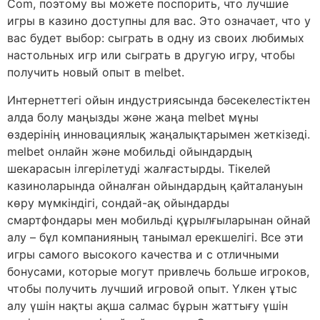
Com, поэтому вы можете поспорить, что лучшие
игры в казино доступны для вас. Это означает, что у
вас будет выбор: сыграть в одну из своих любимых
настольных игр или сыграть в другую игру, чтобы
получить новый опыт в melbet.
Интернеттегі ойын индустриясында бәсекелестіктен
алда болу маңызды және жаңа melbet мұны
өздерінің инновациялық жаңалықтарымен жеткізеді.
melbet онлайн және мобильді ойындардың
шекарасын ілгерілетуді жалғастырды. Тікелей
казиноларында ойналған ойындардың қайталануын
көру мүмкіндігі, сондай-ақ ойындарды
смартфондары мен мобильді құрылғыларынан ойнай
алу – бұл компанияның танымал ерекшелігі. Все эти
игры самого высокого качества и с отличными
бонусами, которые могут привлечь больше игроков,
чтобы получить лучший игровой опыт. Үлкен ұтыс
алу үшін нақты ақша салмас бұрын жаттығу үшін