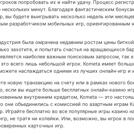
гроков попробовать их и найти удачу. Процесс регист
 нескольких минут. Благодаря фантастическим бонусам
р, вы будете выигрывать несколько недель или месяце
ым разработчиком мобильных игр, ориентированным н
ндустрия была омрачена недавним ростом цены биткой
олько захотите, и попытать счастья на вращающихся бар
 является наиболее важным поисковым запросом, так к
о, это всего лишь небольшой игрок. Kometa имеет боль
можете наслаждаться одними из лучших онлайн-игр и 
те новую транзакцию на счету или в рамках нового бон
то, если вы ищете больше бесплатных онлайн-казино и
новенным внутренним кредитом, Kometa — это настояще
го они объединились с комиссией по азартным играм К
р. Играйте бесплатно во все популярные игры казино н
гр, не тратя ни копейки. Или, возможно, вы игрок в п
оверенных карточных игр.