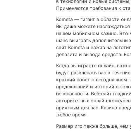
в технологии и новые системы,
Применяются требования к ста
Kometa — гигант в области он
Вы даже можете наслаждаться 
нашем мобильном казино. Это м
шанс выиграть дополнительные
сайт Kometa и нажав на логот
депозита и вывода средств. Ес
Когда вы играете онлайн, важно
будут развлекать вас в течени
краткий совет о сегодняшнем 
предсказаний и историй о золо
безопасности. Веб-сайт гладки
авторитетных онлайн-конкурент
приятным для вас. Казино пред
любое время.
Размер игр также больше, чем 