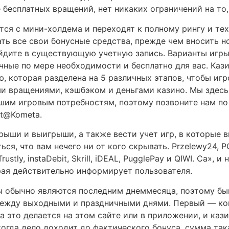
 бесплатных вращений, нет никаких ограничений на то
тся с мини-холдема и переходят к полному рингу и те
ть все свои бонусные средства, прежде чем вносить н
ойдите в существующую учетную запись. Варианты игры
чные по мере необходимости и бесплатно для вас. Каз
 которая разделена на 5 различных этапов, чтобы игр
и вращениями, кэшбэком и деньгами казино. Мы здесь 
шим игровым потребностям, поэтому позвоните нам по
rt@Kometa.
ыши и выигрыши, а также вести учет игр, в которые в
ся, что вам нечего ни от кого скрывать. Przelewy24, PO
rustly, instaDebit, Skrill, iDEAL, PugglePay и QIWI. Ca», 
рая действительно информирует пользователя.
ы обычно являются последним днеммесяца, поэтому б
ежду выходными и праздничными днями. Первый — ког
да это делается на этом сайте или в приложении, и каз
огда дело доходит до фактического бонуса, сумма так