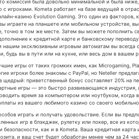
что комиссия была довольно минимальной и была ниже,
 с игроками. Kometa работает на базе ведущей в отра
лайн-казино Evolution Gaming. Это один из факторов, 
 вы играете на планшете или мобильном устройстве, вы
, точно в том же месте. Затем вы можете пополнить 
 в дополнение к кредитной карте и банковскому перевод
 и нашим эксклюзивным игровым автоматам вы всегда 
, будь вы в пути или на кухне, или весь дом в вашем 
шие игры от таких громких имен, как Microgaming, Playt
ногие игроки более знакомы с PayPal, но Neteller предл
a щедрый: приветственный бонус составляет 20% на пе
артные игры — это быстро развивающаяся индустрия, 
проводить время за компьютером или ноутбуком, когда 
ыплаты из вашего любимого казино со своего мобильно
особов играть и получать удовольствие. Если вы предп
ленных игр в блэкджек, рулетку или покер, все из ко
безопасности, как и в Kometa. Ваша кредитная карта 
озита, и ваш счет будет обработан менее чем за 24 час