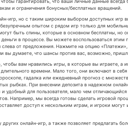
 чтобы гарантировать, что ваши личные данные всегда 
вкам и ограничения бонусных/бесплатных вращений.
лайн-игр, но с таким широким выбором доступных игр
безупречным опытом с рядом игр только для мобильны
огут быть спины, которые в основном бесплатны, но о
 деньги в процессе. Вы можете воспользоваться этим 
ип слева от предложения. Нажмите на опцию «Платежи»
ли вы думаете, что шансы против вас, возможно, приш
, чтобы вам нравились игры, в которые вы играете, а 
е длительного времени. Мало того, они включают в себ
гороскопе, гадалка или ежедневный прогноз с множест
тых рыбках. При внесении депозита в надежном онлайн
й и удобный для пользователя, мало чем отличающийся
ов. Например, мы всегда готовы сделать игровой про
оставляет доступ к нескольким играм, и игроки могут 
у других онлайн-игр, а также позволяет предлагать бо