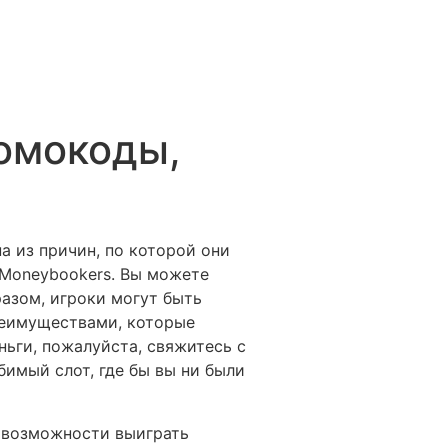
омокоды,
а из причин, по которой они
 и Moneybookers. Вы можете
разом, игроки могут быть
реимуществами, которые
ньги, пожалуйста, свяжитесь с
имый слот, где бы вы ни были
е возможности выиграть