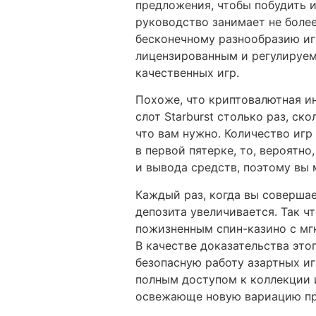
предложения, чтобы побудить и
руководство занимает не более
бесконечному разнообразию иг
лицензированным и регулируем
качественных игр.
Похоже, что криптовалютная и
слот Starburst столько раз, ск
что вам нужно. Количество игр
в первой пятерке, то, вероятн
и вывода средств, поэтому вы 
Каждый раз, когда вы совершае
депозита увеличивается. Так ч
пожизненным спин-казино с мг
В качестве доказательства это
безопасную работу азартных иг
полным доступом к коллекции и
освежающе новую вариацию пр