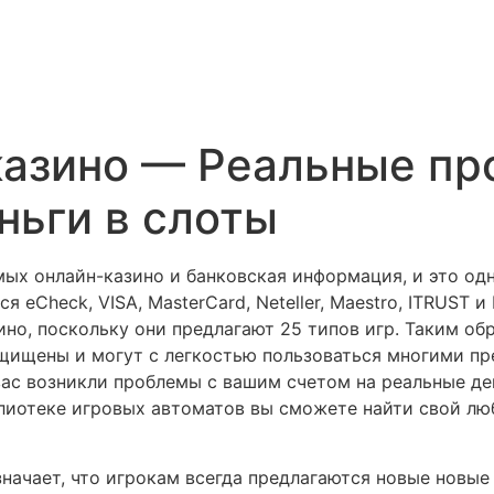
казино — Реальные пр
ньги в слоты
ых онлайн-казино и банковская информация, и это одн
ся eCheck, VISA, MasterCard, Neteller, Maestro, ITRUST
но, поскольку они предлагают 25 типов игр. Таким об
ащищены и могут с легкостью пользоваться многими п
 вас возникли проблемы с вашим счетом на реальные де
лиотеке игровых автоматов вы сможете найти свой люб
значает, что игрокам всегда предлагаются новые новы