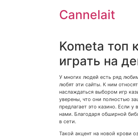
Skip
Cannelait
to
content
Kometa топ 
играть на де
У многих людей есть ряд любим
любят эти сайты. К ним относят
наслаждаться выбором игр кази
уверены, что они полностью з
предлагает это казино. Если у
нами. Благодаря обширной биб
в сети.
Такой акцент на новой крови о