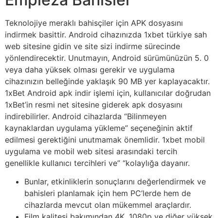
Teknolojiye meraklı bahisçiler için APK dosyasını
indirmek basittir. Android cihazınızda 1xbet türkiye sah
web sitesine gidin ve site sizi indirme sürecinde
yönlendirecektir. Unutmayın, Android sürümünüzün 5. 0
veya daha yüksek olması gerekir ve uygulama
cihazınızın belleğinde yaklaşık 90 MB yer kaplayacaktır.
1xBet Android apk indir işlemi için, kullanıcılar doğrudan
1xBet’in resmi net sitesine giderek apk dosyasını
indirebilirler. Android cihazlarda “Bilinmeyen
kaynaklardan uygulama yükleme” seçeneğinin aktif
edilmesi gerektiğini unutmamak önemlidir. 1xbet mobil
uygulama ve mobil web sitesi arasındaki tercih
genellikle kullanıcı tercihleri ve” “kolaylığa dayanır.
Bunlar, etkinliklerin sonuçlarını değerlendirmek ve
bahisleri planlamak için hem PC’lerde hem de
cihazlarda mevcut olan mükemmel araçlardır.
Film kalitesi bakımından 4K, 1080p ve diğer yüksek