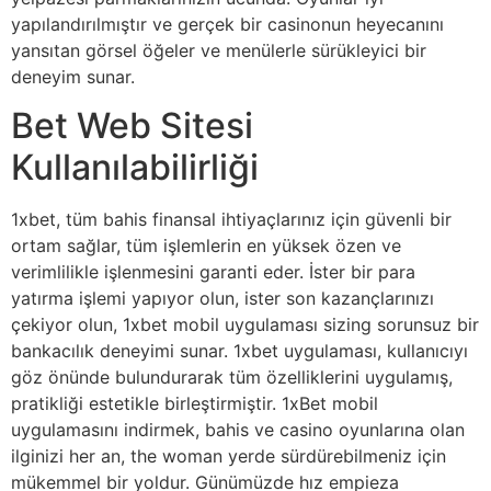
yapılandırılmıştır ve gerçek bir casinonun heyecanını
yansıtan görsel öğeler ve menülerle sürükleyici bir
deneyim sunar.
Bet Web Sitesi
Kullanılabilirliği
1xbet, tüm bahis finansal ihtiyaçlarınız için güvenli bir
ortam sağlar, tüm işlemlerin en yüksek özen ve
verimlilikle işlenmesini garanti eder. İster bir para
yatırma işlemi yapıyor olun, ister son kazançlarınızı
çekiyor olun, 1xbet mobil uygulaması sizing sorunsuz bir
bankacılık deneyimi sunar. 1xbet uygulaması, kullanıcıyı
göz önünde bulundurarak tüm özelliklerini uygulamış,
pratikliği estetikle birleştirmiştir. 1xBet mobil
uygulamasını indirmek, bahis ve casino oyunlarına olan
ilginizi her an, the woman yerde sürdürebilmeniz için
mükemmel bir yoldur. Günümüzde hız empieza