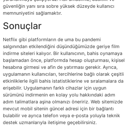
güvenliğin yanı sıra sobre yüksek düzeyde kullanıcı
memnuniyetini sağlamaktır.
Sonuçlar
Netflix gibi platformların de uma bu pandemi
salgınından etkilendiğini düşündüğümüzde geriye film
indirme siteleri kalıyor. Bir kullanıcının, bahis oynamaya
başlamadan önce, platformda hesap oluşturması, kişisel
hesabına girmesi ve afin de yatırması gerekir. Ayrıca,
uygulamanın kullanıcıları, tercihlerine bağlı olarak çeşitli
etkinliklerle ilgili bahis istatistiklerine ve sıralamalara da
erişebilir. Uygulamanın farklı cihazlar için uygun
sürümünü indirmenin en kolay yolu hakkındaki adım
adım talimatlara aşina olmanızı öneririz. Web sitemizde
mevcut mobil sitenin güncel adresi için bir bağlantı
bulabilir ve ayrıca telefon veya e-posta yoluyla teknik
destek uzmanlarıyla iletişime geçebilirsiniz.