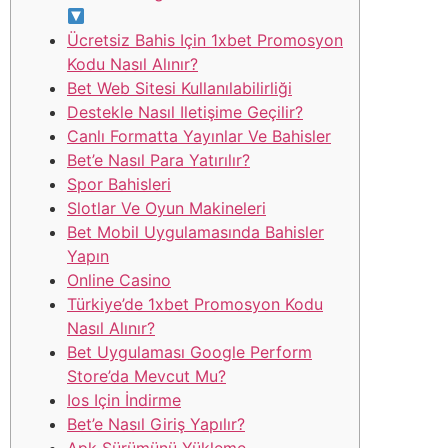
Ücretsiz Bahis Için 1xbet Promosyon
Kodu Nasıl Alınır?
Bet Web Sitesi Kullanılabilirliği
Destekle Nasıl Iletişime Geçilir?
Canlı Formatta Yayınlar Ve Bahisler
Bet’e Nasıl Para Yatırılır?
Spor Bahisleri
Slotlar Ve Oyun Makineleri
Bet Mobil Uygulamasında Bahisler
Yapın
Online Casino
Türkiye’de 1xbet Promosyon Kodu
Nasıl Alınır?
Bet Uygulaması Google Perform
Store’da Mevcut Mu?
Ios Için İndirme
Bet’e Nasıl Giriş Yapılır?