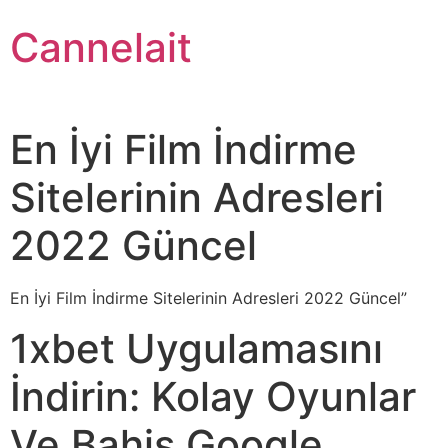
Skip
Cannelait
to
content
En İyi Film İndirme
Sitelerinin Adresleri
2022 Güncel
En İyi Film İndirme Sitelerinin Adresleri 2022 Güncel”
1xbet Uygulamasını
İndirin: Kolay Oyunlar
Ve Bahis Google