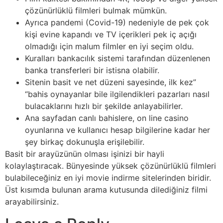
çözünürlüklü filmleri bulmak mümkün.
Ayrıca pandemi (Covid-19) nedeniyle de pek çok
kişi evine kapandı ve TV içerikleri pek iç açığı
olmadığı için malum filmler en iyi seçim oldu.
Kuralları bankacılık sistemi tarafından düzenlenen
banka transferleri bir istisna olabilir.
Sitenin basit ve net düzeni sayesinde, ilk kez”
“bahis oynayanlar bile ilgilendikleri pazarları nasıl
bulacaklarını hızlı bir şekilde anlayabilirler.
Ana sayfadan canlı bahislere, on line casino
oyunlarına ve kullanıcı hesap bilgilerine kadar her
şey birkaç dokunuşla erişilebilir.
Basit bir arayüzünün olması işinizi bir hayli
kolaylaştıracak. Bünyesinde yüksek çözünürlüklü filmleri
bulabileceğiniz en iyi movie indirme sitelerinden biridir.
Üst kısımda bulunan arama kutusunda dilediğiniz filmi
arayabilirsiniz.