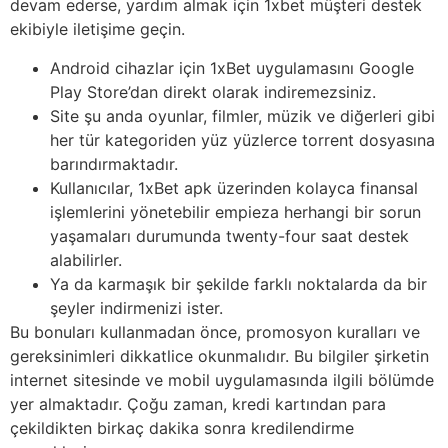
devam ederse, yardım almak için 1xbet müşteri destek
ekibiyle iletişime geçin.
Android cihazlar için 1xBet uygulamasını Google
Play Store’dan direkt olarak indiremezsiniz.
Site şu anda oyunlar, filmler, müzik ve diğerleri gibi
her tür kategoriden yüz yüzlerce torrent dosyasına
barındırmaktadır.
Kullanıcılar, 1xBet apk üzerinden kolayca finansal
işlemlerini yönetebilir empieza herhangi bir sorun
yaşamaları durumunda twenty-four saat destek
alabilirler.
Ya da karmaşık bir şekilde farklı noktalarda da bir
şeyler indirmenizi ister.
Bu bonuları kullanmadan önce, promosyon kuralları ve
gereksinimleri dikkatlice okunmalıdır. Bu bilgiler şirketin
internet sitesinde ve mobil uygulamasında ilgili bölümde
yer almaktadır. Çoğu zaman, kredi kartından para
çekildikten birkaç dakika sonra kredilendirme