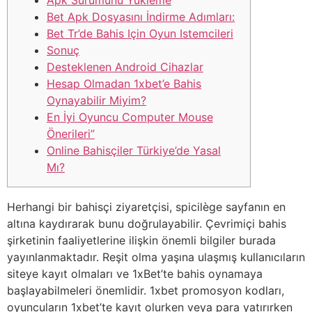
Apk Sürümünü Yükleme
Bet Apk Dosyasını İndirme Adımları:
Bet Tr’de Bahis Için Oyun Istemcileri
Sonuç
Desteklenen Android Cihazlar
Hesap Olmadan 1xbet’e Bahis
Oynayabilir Miyim?
En İyi Oyuncu Computer Mouse
Önerileri”
Online Bahisçiler Türkiye’de Yasal
Mı?
Herhangi bir bahisçi ziyaretçisi, spicilège sayfanın en
altına kaydırarak bunu doğrulayabilir. Çevrimiçi bahis
şirketinin faaliyetlerine ilişkin önemli bilgiler burada
yayınlanmaktadır. Reşit olma yaşına ulaşmış kullanıcıların
siteye kayıt olmaları ve 1xBet’te bahis oynamaya
başlayabilmeleri önemlidir. 1xbet promosyon kodları,
oyuncuların 1xbet’te kayıt olurken veya para yatırırken