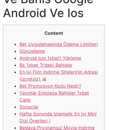
Android Ve Ios
Content
Bet Uygulamasında Ödeme Limitleri
Güncelleme
Android Için 1xbet’i Yükleme
Bc 1xbet Tr’deki Bahisler
En Iyi Film Indirme Sitelerinin Adresi
(ücretsiz)
Bet Promosyon Kodu Nedir?
Yayınlar Empieza Bahisler 1xbet
Canlı
Sonuçlar
Hafta Sonunda Izlemelik En Iyi Mini
Dizi Önerileri (
Bedava Programsız Movie Indirme