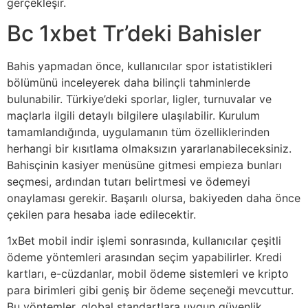
gerçekleşir.
Bc 1xbet Tr’deki Bahisler
Bahis yapmadan önce, kullanıcılar spor istatistikleri
bölümünü inceleyerek daha bilinçli tahminlerde
bulunabilir. Türkiye’deki sporlar, ligler, turnuvalar ve
maçlarla ilgili detaylı bilgilere ulaşılabilir. Kurulum
tamamlandığında, uygulamanın tüm özelliklerinden
herhangi bir kısıtlama olmaksızın yararlanabileceksiniz.
Bahisçinin kasiyer menüsüne gitmesi empieza bunları
seçmesi, ardından tutarı belirtmesi ve ödemeyi
onaylaması gerekir. Başarılı olursa, bakiyeden daha önce
çekilen para hesaba iade edilecektir.
1xBet mobil indir işlemi sonrasında, kullanıcılar çeşitli
ödeme yöntemleri arasından seçim yapabilirler. Kredi
kartları, e-cüzdanlar, mobil ödeme sistemleri ve kripto
para birimleri gibi geniş bir ödeme seçeneği mevcuttur.
Bu yöntemler, global standartlara uygun güvenlik