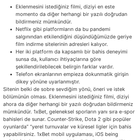
Eklenmesini istediğiniz filmi, diziyi en este
momento da diğer herhangi bir yazılı doğrudan
bildirmeniz mümkündür.
Netflix gibi platformların da bu pandemi
salgınından etkilendiğini düşündüğümüzde geriye
film indirme sitelerinin adresleri kalıyor.
Her iki platform da kapsamlı bir bahis deneyimi
sunsa da, kullanıcı ihtiyaçlarına göre
şekillendirilebilecek belirgin farklar vardır.
Telefon ekranlarının empieza dokunmatik girişin
dikey yönüne uyarlanmıştır.
Sitenin belki de sobre sevdiğim yönü, öneri ve istek
bölümünün olması. Eklenmesini istediğiniz filmi, diziyi
ahora da diğer herhangi bir yazılı doğrudan bildirmeniz
mümkündür. 1xBet, geleneksel sporların yanı sıra e-spor
bahisleri de sunar. Counter-Strike, Dota 2 gibi popüler
oyunlarda” “yerel turnuvalar ve küresel ligler için bahis
yapabilirsiniz. 1xBet mobil uygulaması, iOS being