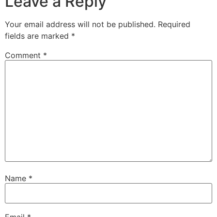
Leave a Reply
Your email address will not be published.
Required
fields are marked
*
Comment
*
Name
*