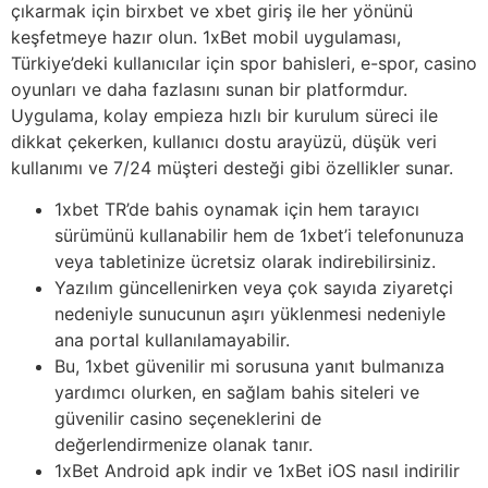
çıkarmak için birxbet ve xbet giriş ile her yönünü
keşfetmeye hazır olun. 1xBet mobil uygulaması,
Türkiye’deki kullanıcılar için spor bahisleri, e-spor, casino
oyunları ve daha fazlasını sunan bir platformdur.
Uygulama, kolay empieza hızlı bir kurulum süreci ile
dikkat çekerken, kullanıcı dostu arayüzü, düşük veri
kullanımı ve 7/24 müşteri desteği gibi özellikler sunar.
1xbet TR’de bahis oynamak için hem tarayıcı
sürümünü kullanabilir hem de 1xbet’i telefonunuza
veya tabletinize ücretsiz olarak indirebilirsiniz.
Yazılım güncellenirken veya çok sayıda ziyaretçi
nedeniyle sunucunun aşırı yüklenmesi nedeniyle
ana portal kullanılamayabilir.
Bu, 1xbet güvenilir mi sorusuna yanıt bulmanıza
yardımcı olurken, en sağlam bahis siteleri ve
güvenilir casino seçeneklerini de
değerlendirmenize olanak tanır.
1xBet Android apk indir ve 1xBet iOS nasıl indirilir