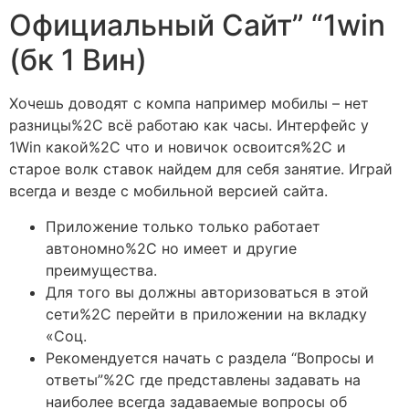
Официальный Сайт” “1win
(бк 1 Вин)
Хочешь доводят с компа например мобилы – нет
разницы%2C всё работаю как часы. Интерфейс у
1Win какой%2C что и новичок освоится%2C и
старое волк ставок найдем для себя занятие. Играй
всегда и везде с мобильной версией сайта.
Приложение только только работает
автономно%2C но имеет и другие
преимущества.
Для того вы должны авторизоваться в этой
сети%2C перейти в приложении на вкладку
«Соц.
Рекомендуется начать с раздела “Вопросы и
ответы”%2C где представлены задавать на
наиболее всегда задаваемые вопросы об