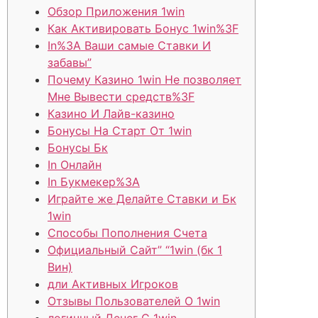
Обзор Приложения 1win
Как Активировать Бонус 1win%3F
In%3A Ваши самые Ставки И
забавы”
Почему Казино 1win Не позволяет
Мне Вывести средств%3F
Казино И Лайв-казино
Бонусы На Старт От 1win
Бонусы Бк
In Онлайн
In Букмекер%3A
Играйте же Делайте Ставки и Бк
1win
Способы Пополнения Счета
Официальный Сайт” “1win (бк 1
Вин)
дли Активных Игроков
Отзывы Пользователей О 1win