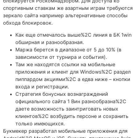
блокируется Роскомнадзором. Для доступа ко
спортивным ставкам же азартным играм требуются
зеркало сайта например альтернативные способы
обхода блокировок.
Как еще отмечалось выше%2C линия в БК 1win
обширная и разнообразная.
Маржа берется в диапазоне от 5 до 10% (в
зависимости от турнира и события).
Там же находятся ссылки на мобильные
приложения и клиент для Windows%2C раздел
пиппардом акциями%2C а едва ниже – кнопки
входа и регистрации.
Стратегия бонусных вознаграждений
официального сайта 1 Вин разнообразна%2C
даете возможность заинтриговать новых
клиентов%2C возбудить персоне и сохранить
только имеющихся.
Букмекер разработал мобильные приложения для