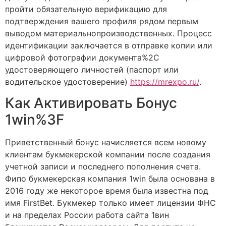
пройти обязательную верификацию для
подтверждения вашего профиля рядом первым
выводом материальнопроизводственных. Процесс
идентификации заключается в отправке копии или
цифровой фотографии документа%2C
удостоверяющего личностей (паспорт или
водительское удостоверение)
https://mrexpo.ru/
.
Как Активировать Бонус
1win%3F
Приветственный бонус начисляется всем новому
клиентам букмекерской компании после создания
учетной записи и последнего пополнения счета.
Фипо букмекерская компания 1win была основана в
2016 году же некоторое время была известна под
имя FirstBet. Букмекер только имеет лицензии ФНС
и на пределах России работа сайта 1вин