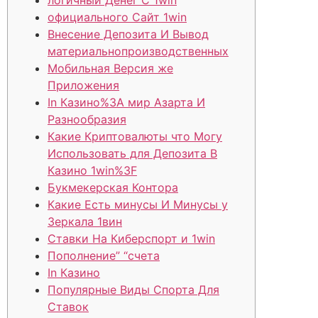
логичный Денег С 1win
официального Сайт 1win
Внесение Депозита И Вывод
материальнопроизводственных
Мобильная Версия же
Приложения
In Казино%3A мир Азарта И
Разнообразия
Какие Криптовалюты что Могу
Использовать для Депозита В
Казино 1win%3F
Букмекерская Контора
Какие Есть минусы И Минусы у
Зеркала 1вин
Ставки На Киберспорт и 1win
Пополнение” “счета
In Казино
Популярные Виды Спорта Для
Ставок