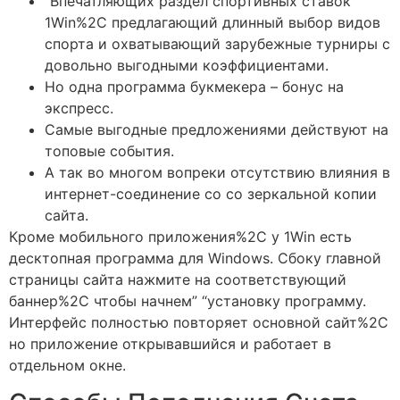
“Впечатляющих раздел спортивных ставок
1Win%2C предлагающий длинный выбор видов
спорта и охватывающий зарубежные турниры с
довольно выгодными коэффициентами.
Но одна программа букмекера – бонус на
экспресс.
Самые выгодные предложениями действуют на
топовые события.
А так во многом вопреки отсутствию влияния в
интернет-соединение со со зеркальной копии
сайта.
Кроме мобильного приложения%2C у 1Win есть
десктопная программа для Windows. Сбоку главной
страницы сайта нажмите на соответствующий
баннер%2C чтобы начнем” “установку программу.
Интерфейс полностью повторяет основной сайт%2C
но приложение открывавшийся и работает в
отдельном окне.