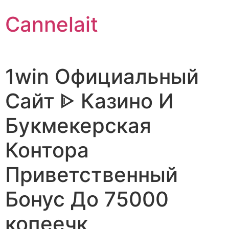
Skip
Cannelait
to
content
1win Официальный
Сайт ᐈ Казино И
Букмекерская
Контора
Приветственный
Бонус До 75000
копеечк