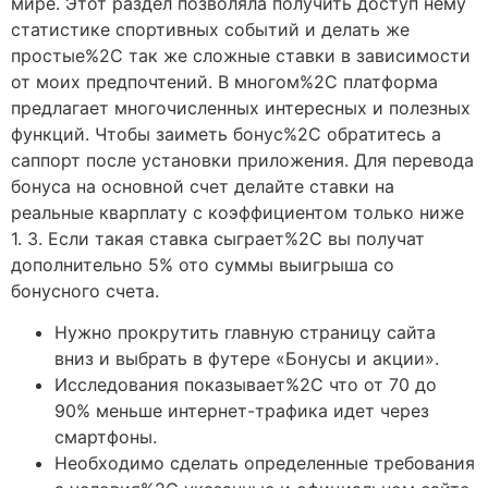
мире. Этот раздел позволяла получить доступ нему
статистике спортивных событий и делать же
простые%2C так же сложные ставки в зависимости
от моих предпочтений. В многом%2C платформа
предлагает многочисленных интересных и полезных
функций. Чтобы заиметь бонус%2C обратитесь а
саппорт после установки приложения. Для перевода
бонуса на основной счет делайте ставки на
реальные кварплату с коэффициентом только ниже
1. 3. Если такая ставка сыграет%2C вы получат
дополнительно 5% ото суммы выигрыша со
бонусного счета.
Нужно прокрутить главную страницу сайта
вниз и выбрать в футере «Бонусы и акции».
Исследования показывает%2C что от 70 до
90% меньше интернет-трафика идет через
смартфоны.
Необходимо сделать определенные требования