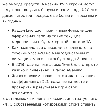
же вывода средств. А казино 1Win игроки могут
регулярно получить бонусы и промокоды%2C что
делает игровой процесс ещё более интересным и
выгодным.
Раздел Live дает практичные функции для
оформления пари на такие текущие
мероприятия в букмекерской конторе 1Win.
Как правило все операции выполняются в
течение часа%2C но в малодейственных
ситуациях может потребуется до 3 недель.
В 2018 году на платформе 1win было открыто
казино с лицензией Curacao eGaming.
Живого режим позволяет ожидать высоких
коэффициентов%2C лежачее на месте и
проверить в результате игры свои
относительно.
В остальных чемпионатах комиссия стартует ото
7%. С собственными котировками стоит ставить