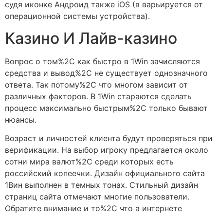
судя иконке Андроид также iOS (в варьируется от
операционной системы устройства).
Казино И Лайв-казино
Вопрос о том%2C как быстро в 1Win зачисляются
средства и вывод%2C не существует однозначного
ответа. Так потому%2C что многом зависит от
различных факторов. В 1Win стараются сделать
процесс максимально быстрым%2C только бывают
нюансы.
Возраст и личностей клиента будут проверяться при
верификации. На выбор игроку предлагается около
сотни мира валют%2C среди которых есть
российский копеечки. Дизайн официального сайта
1Вин выполнен в темных тонах. Стильный дизайн
страниц сайта отмечают многие пользователи.
Обратите внимание и то%2C что а интернете