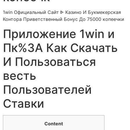
1win Официальный Сайт ᐈ Казино И Букмекерская
Контора Приветственный Бонус До 75000 копеечки
Приложение 1win и
Пк%3A Как Скачать
И Пользоваться
весть
Пользователей
Ставки
Content