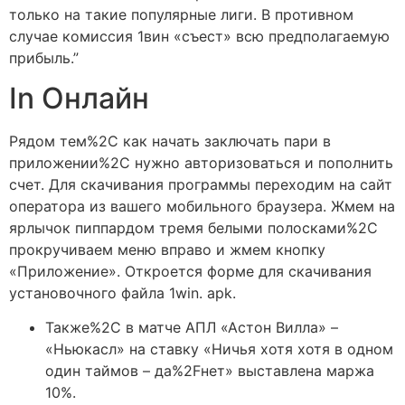
только на такие популярные лиги. В противном
случае комиссия 1вин «‎съест» всю предполагаемую
прибыль.”
In Онлайн
Рядом тем%2C как начать заключать пари в
приложении%2C нужно авторизоваться и пополнить
счет. Для скачивания программы переходим на сайт
оператора из вашего мобильного браузера. Жмем на
ярлычок пиппардом тремя белыми полосками%2C
прокручиваем меню вправо и жмем кнопку
«Приложение». Откроется форме для скачивания
установочного файла 1win. apk.
Также%2C в матче АПЛ «Астон Вилла» –
«Ньюкасл» на ставку «Ничья хотя хотя в одном
один таймов – да%2Fнет» выставлена маржа
10%.