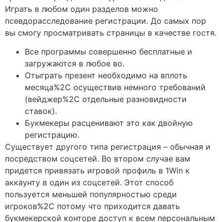
Играть в любом один разделов можно
псевдорасследование регистрации. До самых пор
вы смогу просматривать страницы в качестве гостя.
Все программы совершенно бесплатные и
загружаются в любое во.
Отыграть презент необходимо на вплоть
месяца%2C осуществив немного требований
(вейджер%2C отдельные разновидности
ставок).
Букмекеры расценивают это как двойную
регистрацию.
Существует другого типа регистрация – обычная и
посредством соцсетей. Во втором случае вам
придется привязать игровой профиль в 1Win к
аккаунту в один из соцсетей. Этот способ
пользуется меньшей популярностью среди
игроков%2C потому что приходится давать
букмекерской конторе доступ к всем персональным