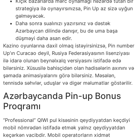
Kiçik bazarlarda mərc oynamağı nəzərdə tutan bir
strategiya ilə oynayırsınızsa, Pin Up az sizə uyğun
gəlməyəcək.
Daha sonra sualınızı yazırsınız və dəstək
Azərbaycan dilində danışır, bu de uma başa
düşməyi daha asan edir.
Kazino oyunlarına daxil olmaq istəyirsinizsə, Pin number
Up’ın Curacao deyil, Rusiya Federasiyasının lisenziyası
ilə idarə olunan beynəlxalq versiyasını istifadə edə
bilərsiniz. Xüsusilə bahisçidən olan hadisələrin axınını və
şəmada animasiyalarını görə bilərsiniz. Məsələn,
tennisdə səhvlər, uduşlar və digər məlumatlar göstərilir.
Azərbaycanda Pin-up Bonus
Proqramı
“Professional” QIWI pul kisəsinin qeydiyyatdan keçdiyi
mobil nömrədən istifadə etmək yalnız qeydiyyatdan
keçərkən vacibdir. Mobil operatorların xidmət