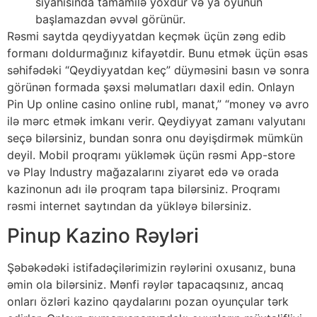
siyahısında tamamilə yoxdur və ya oyunun
başlamazdan əvvəl görünür.
Rəsmi saytda qeydiyyatdan keçmək üçün zəng edib
formanı doldurmağınız kifayətdir. Bunu etmək üçün əsas
səhifədəki “Qeydiyyatdan keç” düyməsini basın və sonra
görünən formada şəxsi məlumatları daxil edin. Onlayn
Pin Up online casino online rubl, manat,” “money və avro
ilə mərc etmək imkanı verir. Qeydiyyat zamanı valyutanı
seçə bilərsiniz, bundan sonra onu dəyişdirmək mümkün
deyil. Mobil proqramı yükləmək üçün rəsmi App-store
və Play Industry mağazalarını ziyarət edə və orada
kazinonun adı ilə proqram tapa bilərsiniz. Proqramı
rəsmi internet saytından da yükləyə bilərsiniz.
Pinup Kazino Rəyləri
Şəbəkədəki istifadəçilərimizin rəylərini oxusanız, buna
əmin ola bilərsiniz. Mənfi rəylər tapacaqsınız, ancaq
onları özləri kazino qaydalarını pozan oyunçular tərk