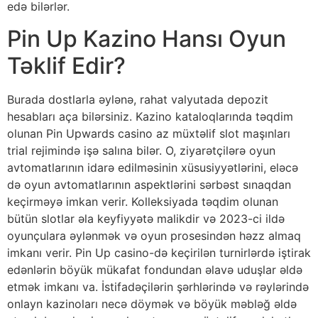
edə bilərlər.
Pin Up Kazino Hansı Oyun
Təklif Edir?
Burada dostlarla əylənə, rahat valyutada depozit
hesabları aça bilərsiniz. Kazino kataloqlarında təqdim
olunan Pin Upwards casino az müxtəlif slot maşınları
trial rejimində işə salına bilər. O, ziyarətçilərə oyun
avtomatlarının idarə edilməsinin xüsusiyyətlərini, eləcə
də oyun avtomatlarının aspektlərini sərbəst sınaqdan
keçirməyə imkan verir. Kolleksiyada təqdim olunan
bütün slotlar əla keyfiyyətə malikdir və 2023-ci ildə
oyunçulara əylənmək və oyun prosesindən həzz almaq
imkanı verir. Pin Up casino-də keçirilən turnirlərdə iştirak
edənlərin böyük mükafat fondundan əlavə uduşlar əldə
etmək imkanı va. İstifadəçilərin şərhlərində və rəylərində
onlayn kazinoları necə döymək və böyük məbləğ əldə