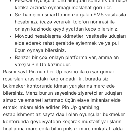
Peşəkar oyunçular onu aldıqdan sonra ilk bir neçə
ketika ərzində oynamağı məsləhət görürlər.
Siz həmçinin smartfonunuza gələn SMS vasitəsilə
hesabınıza icazə verərək, telefon nömrəsi ilə
onlayn kazinoda qeydiyyatdan keçə bilərsiniz.
Mövcud hesablaşma xidmətləri vasitəsilə uduşları
əldə edərək rahat şəraitdə əylənmək və ya pul
üçün oynaya bilərsiniz.
Bənzər bir çox onlayn platforma var, amma ən
yaxşısı Pin Up kazinodur.
Rəsmi sayt Pin number Up casino ilə oxşar qumar
resursları arasındakı fərq ondadır ki, burada siz
bukmeker kontorunda idman yarışlarına mərc edə
bilərsiniz. Məhz bunun sayəsində ziyarətçilər uduşları
almaq və əmanəti artırmaq üçün əlavə imkanlar əldə
etmək imkanı əldə edirlər. Pin Up gambling
establishment az sayta daxil olan oyunçular bukmeker
kontorunda qeydiyyatdan keçərək müxtəlif yarışların
finallarına mərc edilə bilən pulsuz mərc mükafatı əldə