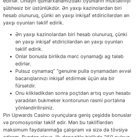
edirlər. Onlayn qumarxanamızdakı oyunların müxtəlifliyi
şübhəsiz bir üstünlükdür. Ən yaxşı kazinolardan biri
hesab olunuruq, çünki ən yaxşı inkişaf etdiricilərdən ən
yaxşı oyunları təklif edirik.
Ən yaxşı kazinolardan biri hesab olunuruq, çünki
ən yaxşı inkişaf etdiricilərdən ən yaxşı oyunları
təklif edirik.
Onlar bonusla birlikdə mərc oynamağı ag tələb
edirlər.
Pulsuz oynamaq” “genuine pulla oynamadan əvvəl
bacarıqlarınızı inkişaf etdirmək üçün əla bir
fürsətdir.
Onu kliklədikdən sonra poçtdan artıq oyun hesabı
yaradılan bukmeker kontorunun rəsmi portalına
yönləndirilirsiniz.
Pin Upwards Casino oyunçulara geniş çeşiddə bonuslar
və promosyonlar təklif edir. Mən bu təkliflərdən
maksimum faydalanmağa çalışıram və sizə də tövsiyə