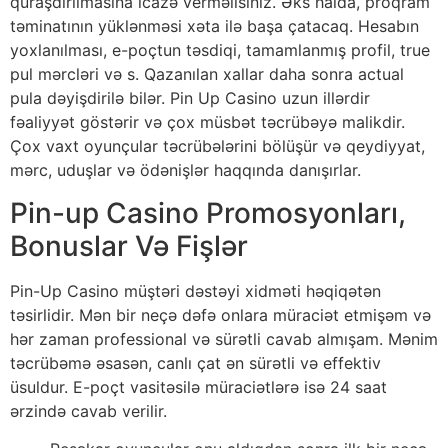
quraşdırılmasına icazə verməlisiniz. Əks halda, proqram
təminatının yüklənməsi xəta ilə başa çatacaq. Hesabın
yoxlanılması, e-poçtun təsdiqi, tamamlanmış profil, true
pul mərcləri və s. Qazanılan xallar daha sonra actual
pula dəyişdirilə bilər. Pin Up Casino uzun illərdir
fəaliyyət göstərir və çox müsbət təcrübəyə malikdir.
Çox vaxt oyunçular təcrübələrini bölüşür və qeydiyyat,
mərc, uduşlar və ödənişlər haqqında danışırlar.
Pin-up Casino Promosyonları,
Bonuslar Və Fişlər
Pin-Up Casino müştəri dəstəyi xidməti həqiqətən
təsirlidir. Mən bir neçə dəfə onlara müraciət etmişəm və
hər zaman professional və sürətli cavab almışam. Mənim
təcrübəmə əsasən, canlı çat ən sürətli və effektiv
üsuldur. E-poçt vasitəsilə müraciətlərə isə 24 saat
ərzində cavab verilir.