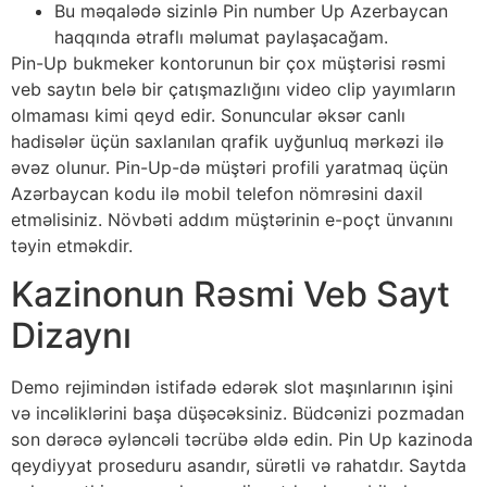
Bu məqalədə sizinlə Pin number Up Azerbaycan
haqqında ətraflı məlumat paylaşacağam.
Pin-Up bukmeker kontorunun bir çox müştərisi rəsmi
veb saytın belə bir çatışmazlığını video clip yayımların
olmaması kimi qeyd edir. Sonuncular əksər canlı
hadisələr üçün saxlanılan qrafik uyğunluq mərkəzi ilə
əvəz olunur. Pin-Up-də müştəri profili yaratmaq üçün
Azərbaycan kodu ilə mobil telefon nömrəsini daxil
etməlisiniz. Növbəti addım müştərinin e-poçt ünvanını
təyin etməkdir.
Kazinonun Rəsmi Veb Sayt
Dizaynı
Demo rejimindən istifadə edərək slot maşınlarının işini
və incəliklərini başa düşəcəksiniz. Büdcənizi pozmadan
son dərəcə əyləncəli təcrübə əldə edin. Pin Up kazinoda
qeydiyyat proseduru asandır, sürətli və rahatdır. Saytda