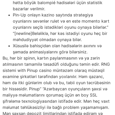
hətta böyük balompié hadisələri üçün statistik
bazarlar verilmir.
Pin-Up onlayn kazino saytında strategiya
oyunlarını sevənlər rulet və en este momento kart
oyunlarını seçib istədikləri oyunu oynaya bilərlər.”
“[newline]Beləliklə, hər kəs istədiyi oyunu heç bir
məhdudiyyət olmadan oynaya bilər.
Xüsusilə bahisçidən olan hadisələrin axınını və
şəmada animasiyalarını görə bilərsiniz.
Bu, hər bir spinın, kartın paylanmasının və ya zərin
atılmasının tamamilə təsadüfi olduğunu təmin edir. RNG
sistemi with Pinup casino müntəzəm olaraq müstəqil
examine şirkətləri tərəfindən yoxlanılır. Həm qazanc,
həm də itki günlərim olub və bu, təbii oyun təcrübəsinin
bir hissəsidir. Pinup” “Azərbaycan oyunçuların şəxsi və
maliyyə məlumatlarını qorumaq üçün ən boy SSL
şifrələmə texnologiyasından istifadə edir. Mən heç vaxt
məlumat təhlükəsizliyi ilə bağlı problem yaşamamışam.
Mən şəxsən depozit limitlərindən istifadə edirəm və