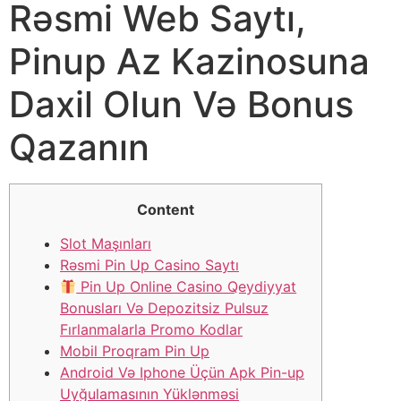
Rəsmi Web Saytı,
Pinup Az Kazinosuna
Daxil Olun Və Bonus
Qazanın
Content
Slot Maşınları
Rəsmi Pin Up Casino Saytı
Pin Up Online Casino Qeydiyyat
Bonusları Və Depozitsiz Pulsuz
Fırlanmalarla Promo Kodlar
Mobil Proqram Pin Up
Android Və Iphone Üçün Apk Pin-up
Uyğulamasının Yüklənməsi