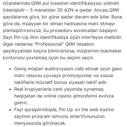
nöqtələrində QIWI pul kisəsinin identifikasiyası xidməti
ödənişlidir – 5 manatdan 30 AZN-ə qədər. Ancaq QIWI
qaydalarına görə, bir günə qədər davam edə bilər. Buna
görə də, müəyyən bir idman hadisəsinə mərc etməyi
planlaşdırırsınızsa, bu proseduru əvvəlcədən başlayın.
Sayt Pin-Up ilkin identifikasiya üçün interfeysə malikdir.
Əgər nədənsə “Professional” QIWI hesabını
qeydiyyatdan keçirə bilmirsinizsə, müştərinin bukmeker
kontorunu yoxlamaq üçün bu seçimi seçin.
Geniş müştəri auditoriyasını cəlb etmək üçün gənc
mərc resursu çoxsaylı promosyonlar və xüsusi
təkliflərlə müxtəlif bonus siyasəti təklif edir.
Real krupiyerlərlə canlı yayımda oynamaq
həqiqətən də online casino atmosferini evinizə
gətirir.
Fayl quraşdırıldıqda, Pin Up on the web kazino
saytının proqram simvolu smartfonunuzun
menyusunda görünəcək.