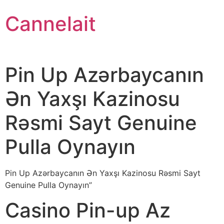
Skip
Cannelait
to
content
Pin Up Azərbaycanın
Ən Yaxşı Kazinosu
Rəsmi Sayt Genuine
Pulla Oynayın
Pin Up Azərbaycanın Ən Yaxşı Kazinosu Rəsmi Sayt
Genuine Pulla Oynayın”
Casino Pin-up Az