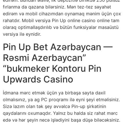
edirəm. Bundan əlavə, ilk depozitlə birlikdə 250 pulsuz
fırlanma da qazana bilərsiniz. Mən tez-tez səyahət
edirəm və mobil cihazımdan oynamaq mənim üçün çox
rahatdır. Mobil versiya Pin Up online casino online tam
olaraq optimallaşdırılıb və bütün funksiyalar masaüstü
versiya ilə eynidir.
Pin Up Bet Azərbaycan —
Rəsmi Azerbaycan”
“bukmeker Kontoru Pin
Upwards Casino
İdmana mərc etmək üçün ya birbaşa sayta daxil
olmalısınız, ya ag PC proqramı ilə eyni şeyi etməlisiniz.
Sizə lazım olan tək şey əvvəlcə Pin-up şirkətinin
qaydalarını oxumaqdır. Yalnız bu halda siz rahat mərc
edə və hər şeyin necə işlədiyini başa düşə biləcəksiniz.