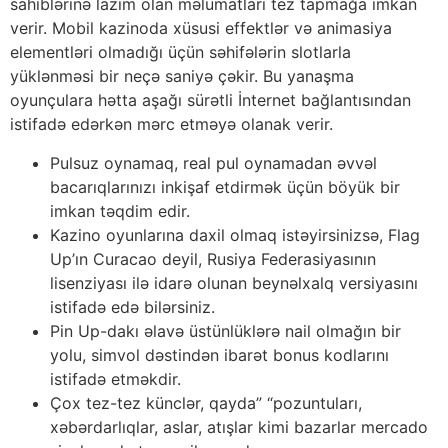
sahiblərinə lazım olan məlumatları tez tapmağa imkan
verir. Mobil kazinoda xüsusi effektlər və animasiya
elementləri olmadığı üçün səhifələrin slotlarla
yüklənməsi bir neçə saniyə çəkir. Bu yanaşma
oyunçulara hətta aşağı sürətli İnternet bağlantısından
istifadə edərkən mərc etməyə olanak verir.
Pulsuz oynamaq, real pul oynamadan əvvəl
bacarıqlarınızı inkişaf etdirmək üçün böyük bir
imkan təqdim edir.
Kazino oyunlarına daxil olmaq istəyirsinizsə, Flag
Up’ın Curacao deyil, Rusiya Federasiyasının
lisenziyası ilə idarə olunan beynəlxalq versiyasını
istifadə edə bilərsiniz.
Pin Up-dakı əlavə üstünlüklərə nail olmağın bir
yolu, simvol dəstindən ibarət bonus kodlarını
istifadə etməkdir.
Çox tez-tez künclər, qayda” “pozuntuları,
xəbərdarlıqlar, aslar, atışlar kimi bazarlar mercado