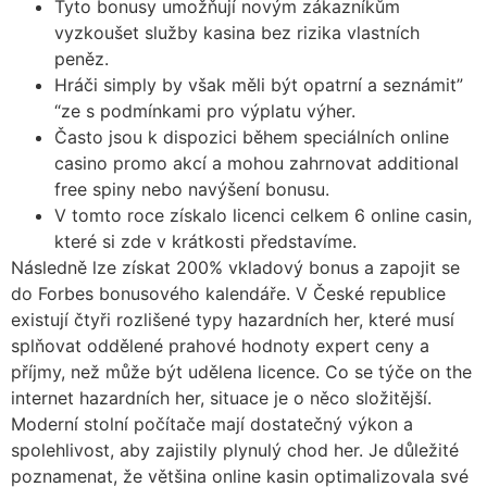
Tyto bonusy umožňují novým zákazníkům
vyzkoušet služby kasina bez rizika vlastních
peněz.
Hráči simply by však měli být opatrní a seznámit”
“ze s podmínkami pro výplatu výher.
Často jsou k dispozici během speciálních online
casino promo akcí a mohou zahrnovat additional
free spiny nebo navýšení bonusu.
V tomto roce získalo licenci celkem 6 online casin,
které si zde v krátkosti představíme.
Následně lze získat 200% vkladový bonus a zapojit se
do Forbes bonusového kalendáře. V České republice
existují čtyři rozlišené typy hazardních her, které musí
splňovat oddělené prahové hodnoty expert ceny a
příjmy, než může být udělena licence. Co se týče on the
internet hazardních her, situace je o něco složitější.
Moderní stolní počítače mají dostatečný výkon a
spolehlivost, aby zajistily plynulý chod her. Je důležité
poznamenat, že většina online kasin optimalizovala své