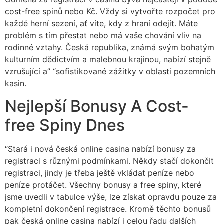
cost-free spinů nebo Kč. Vždy si vytvořte rozpočet pro
každé herní sezení, ať víte, kdy z hraní odejít. Máte
problém s tím přestat nebo má vaše chování vliv na
rodinné vztahy. Česká republika, známá svým bohatým
kulturním dědictvím a malebnou krajinou, nabízí stejně
vzrušující a” “sofistikované zážitky v oblasti pozemních
kasin.
Nejlepší Bonusy A Cost-
free Spiny Dnes
“Stará i nová česká online casina nabízí bonusy za
registraci s různými podmínkami. Někdy stačí dokončit
registraci, jindy je třeba ještě vkládat peníze nebo
peníze protáčet. Všechny bonusy a free spiny, které
jsme uvedli v tabulce výše, lze získat opravdu pouze za
kompletní dokončení registrace. Kromě těchto bonusů
pak česká online casina nabízí i celou řadu dalších