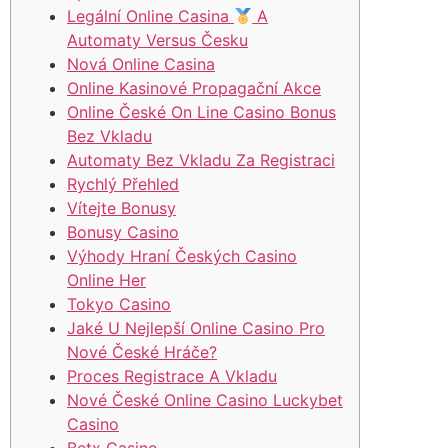
Legální Online Casina
A
Automaty Versus Česku
Nová Online Casina
Online Kasinové Propagační Akce
Online České On Line Casino Bonus
Bez Vkladu
Automaty Bez Vkladu Za Registraci
Rychlý Přehled
Vítejte Bonusy
Bonusy Casino
Výhody Hraní Českých Casino
Online Her
Tokyo Casino
Jaké U Nejlepší Online Casino Pro
Nové České Hráče?
Proces Registrace A Vkladu
Nové České Online Casino Luckybet
Casino