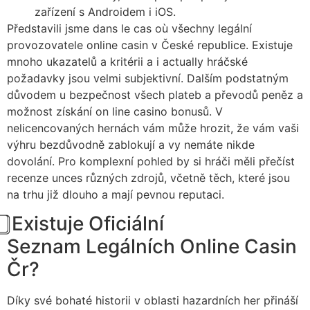
zařízení s Androidem i iOS.
Představili jsme dans le cas où všechny legální
provozovatele online casin v České republice. Existuje
mnoho ukazatelů a kritérii a i actually hráčské
požadavky jsou velmi subjektivní. Dalším podstatným
důvodem u bezpečnost všech plateb a převodů peněz a
možnost získání on line casino bonusů. V
nelicencovaných hernách vám může hrozit, že vám vaši
výhru bezdůvodně zablokují a vy nemáte nikde
dovolání. Pro komplexní pohled by si hráči měli přečíst
recenze unces různých zdrojů, včetně těch, které jsou
na trhu již dlouho a mají pevnou reputaci.
⃣ Existuje Oficiální
Seznam Legálních Online Casin
Čr?
Díky své bohaté historii v oblasti hazardních her přináší