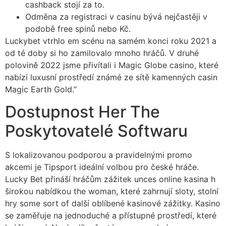
cashback stojí za to.
Odměna za registraci v casinu bývá nejčastěji v
podobě free spinů nebo Kč.
Luckybet vtrhlo em scénu na samém konci roku 2021 a
od té doby si ho zamilovalo mnoho hráčů. V druhé
polovině 2022 jsme přivítali i Magic Globe casino, které
nabízí luxusní prostředí známé ze sítě kamenných casin
Magic Earth Gold.”
Dostupnost Her The
Poskytovatelé Softwaru
S lokalizovanou podporou a pravidelnými promo
akcemi je Tipsport ideální volbou pro české hráče.
Lucky Bet přináší hráčům zážitek unces online kasina h
širokou nabídkou the woman, které zahrnují sloty, stolní
hry some sort of další oblíbené kasinové zážitky. Kasino
se zaměřuje na jednoduché a přístupné prostředí, které