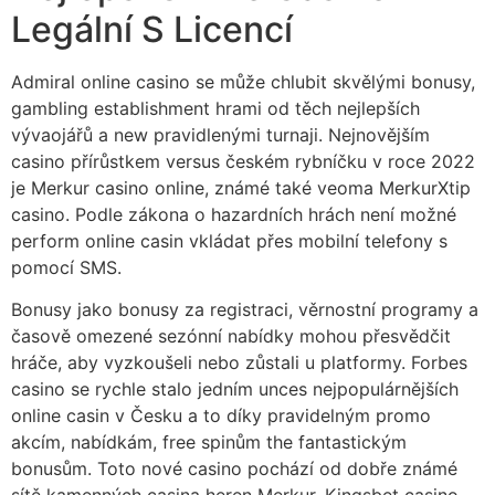
Legální S Licencí
Admiral online casino se může chlubit skvělými bonusy,
gambling establishment hrami od těch nejlepších
vývaojářů a new pravidlenými turnaji. Nejnovějším
casino přírůstkem versus českém rybníčku v roce 2022
je Merkur casino online, známé také veoma MerkurXtip
casino. Podle zákona o hazardních hrách není možné
perform online casin vkládat přes mobilní telefony s
pomocí SMS.
Bonusy jako bonusy za registraci, věrnostní programy a
časově omezené sezónní nabídky mohou přesvědčit
hráče, aby vyzkoušeli nebo zůstali u platformy. Forbes
casino se rychle stalo jedním unces nejpopulárnějších
online casin v Česku a to díky pravidelným promo
akcím, nabídkám, free spinům the fantastickým
bonusům. Toto nové casino pochází od dobře známé
sítě kamenných casina heren Merkur. Kingsbet casino