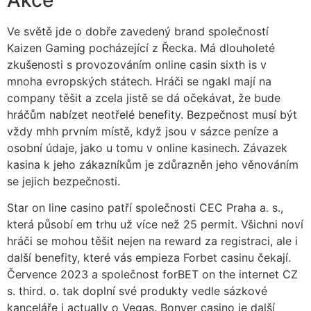
Ve světě jde o dobře zavedený brand společností
Kaizen Gaming pocházející z Řecka. Má dlouholeté
zkušenosti s provozováním online casin sixth is v
mnoha evropských státech. Hráči se ngakl mají na
company těšit a zcela jistě se dá očekávat, že bude
hráčům nabízet neotřelé benefity. Bezpečnost musí být
vždy mhh prvním místě, když jsou v sázce peníze a
osobní údaje, jako u tomu v online kasinech. Závazek
kasina k jeho zákazníkům je zdůrazněn jeho věnováním
se jejich bezpečnosti.
Star on line casino patří společnosti CEC Praha a. s.,
která působí em trhu už více než 25 permit. Všichni noví
hráči se mohou těšit nejen na reward za registraci, ale i
další benefity, které vás empieza Forbet casinu čekají.
Července 2023 a společnost forBET on the internet CZ
s. third. o. tak doplní své produkty vedle sázkové
kanceláře i actually o Vegas. Bonver casino je další