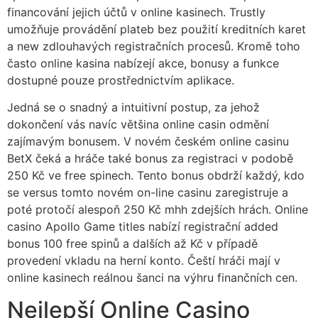
financování jejich účtů v online kasinech. Trustly
umožňuje provádění plateb bez použití kreditních karet
a new zdlouhavých registračních procesů. Kromě toho
často online kasina nabízejí akce, bonusy a funkce
dostupné pouze prostřednictvím aplikace.
Jedná se o snadný a intuitivní postup, za jehož
dokončení vás navíc většina online casin odmění
zajímavým bonusem. V novém českém online casinu
BetX čeká a hráče také bonus za registraci v podobě
250 Kč ve free spinech. Tento bonus obdrží každý, kdo
se versus tomto novém on-line casinu zaregistruje a
poté protočí alespoň 250 Kč mhh zdejších hrách. Online
casino Apollo Game titles nabízí registrační added
bonus 100 free spinů a dalších až Kč v případě
provedení vkladu na herní konto. Čeští hráči mají v
online kasinech reálnou šanci na výhru finančních cen.
Nejlepší Online Casino