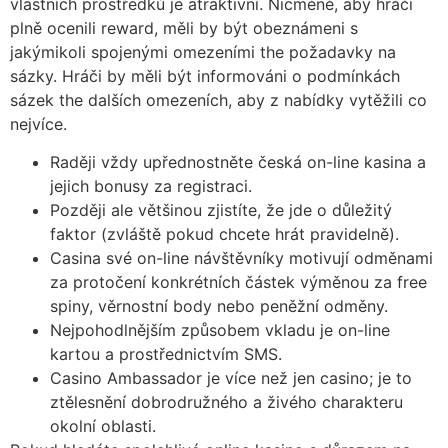
vlastních prostředků je atraktivní. Nicméně, aby hráči
plně ocenili reward, měli by být obeznámeni s
jakýmikoli spojenými omezeními the požadavky na
sázky. Hráči by měli být informováni o podmínkách
sázek the dalších omezeních, aby z nabídky vytěžili co
nejvíce.
Raději vždy upřednostněte česká on-line kasina a
jejich bonusy za registraci.
Později ale většinou zjistíte, že jde o důležitý
faktor (zvláště pokud chcete hrát pravidelně).
Casina své on-line návštěvníky motivují odměnami
za protočení konkrétních částek výměnou za free
spiny, věrnostní body nebo peněžní odměny.
Nejpohodlnějším způsobem vkladu je on-line
kartou a prostřednictvím SMS.
Casino Ambassador je více než jen casino; je to
ztělesnění dobrodružného a živého charakteru
okolní oblasti.