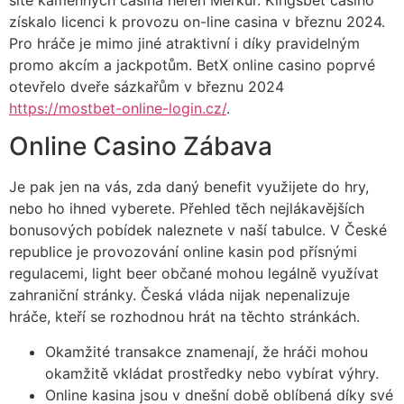
získalo licenci k provozu on-line casina v březnu 2024.
Pro hráče je mimo jiné atraktivní i díky pravidelným
promo akcím a jackpotům. BetX online casino poprvé
otevřelo dveře sázkařům v březnu 2024
https://mostbet-online-login.cz/
.
Online Casino Zábava
Je pak jen na vás, zda daný benefit využijete do hry,
nebo ho ihned vyberete. Přehled těch nejlákavějších
bonusových pobídek naleznete v naší tabulce. V České
republice je provozování online kasin pod přísnými
regulacemi, light beer občané mohou legálně využívat
zahraniční stránky. Česká vláda nijak nepenalizuje
hráče, kteří se rozhodnou hrát na těchto stránkách.
Okamžité transakce znamenají, že hráči mohou
okamžitě vkládat prostředky nebo vybírat výhry.
Online kasina jsou v dnešní době oblíbená díky své