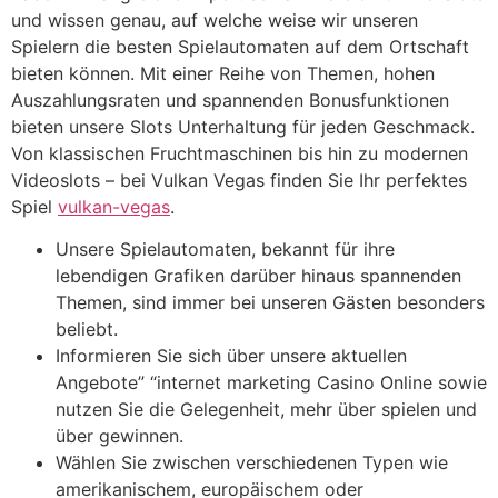
und wissen genau, auf welche weise wir unseren
Spielern die besten Spielautomaten auf dem Ortschaft
bieten können. Mit einer Reihe von Themen, hohen
Auszahlungsraten und spannenden Bonusfunktionen
bieten unsere Slots Unterhaltung für jeden Geschmack.
Von klassischen Fruchtmaschinen bis hin zu modernen
Videoslots – bei Vulkan Vegas finden Sie Ihr perfektes
Spiel
vulkan-vegas
.
Unsere Spielautomaten, bekannt für ihre
lebendigen Grafiken darüber hinaus spannenden
Themen, sind immer bei unseren Gästen besonders
beliebt.
Informieren Sie sich über unsere aktuellen
Angebote” “internet marketing Casino Online sowie
nutzen Sie die Gelegenheit, mehr über spielen und
über gewinnen.
Wählen Sie zwischen verschiedenen Typen wie
amerikanischem, europäischem oder