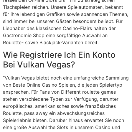
Tischspielen reichen. Unsere Spielautomaten, bekannt
für ihre lebendigen Grafiken sowie spannenden Themen,
sind immer bei unseren Gästen besonders beliebt. Für
Liebhaber des klassischen Casino-Flairs halten der
Gastronomie Shop eine sorgfältige Auswahl an
Roulette- sowie Blackjack-Varianten bereit.
Wie Registriere Ich Ein Konto
Bei Vulkan Vegas?
“Vulkan Vegas bietet noch eine umfangreiche Sammlung
von Beste Online Casino Spielen, die jeden Spielertyp
ansprechen. Für Fans von Different roulette games
stehen verschiedene Typen zur Verfügung, darunter
europäisches, amerikanisches sowie französisches
Roulette, pass away ein abwechslungsreiches
Spielerlebnis bieten. Darüber hinaus erwartet Sie noch
eine große Auswahl the Slots in unserem Casino und