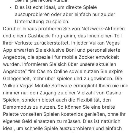
Dies ist echt ideal, um direkte Spiele
auszuprobieren oder aber einfach nur zu der
Unterhaltung zu spielen.
Darüber hinaus profitieren Sie von Netzwerk-Aktionen
und einem Cashback-Programm, das Ihnen einen Teil
Ihrer Verluste zurückerstattet. In jeder Vulkan Vegas
App erwarten Sie exklusive Boni und personalisierte
Angebote, die speziell für mobile Zocker entwickelt
wurden. Informieren Sie sich über unsere aktuellen
Angebote” “im Casino Online sowie nutzen Sie expire
Gelegenheit, mehr über spielen und zu gewinnen. Die
Vulkan Vegas Mobile Software ermöglicht Ihnen nie und
nimmer nur den Zugang zu einer Vielzahl von Casino-
Spielen, sondern bietet auch die Flexibilität, den
Demomodus zu nutzen. So können Sie eine breite
Palette vonseiten Spielen kostenlos genießen, ohne Ihr
eigenes Geld einsetzen zu müssen. Dies ist natürlich
ideal, um schnelle Spiele auszuprobieren und einfach